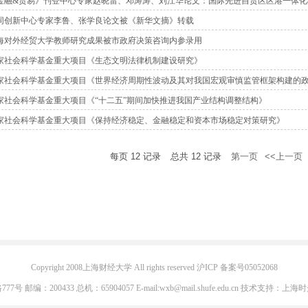
金融&贸易》刊登中心专家赵晓雷、邓涛涛、刘江华论文：国际先进自贸区区港一体化
同创新中心专家李鲁、张学良论文被《新华文摘》转载
海对外经贸大学教师研究成果被市政府决策咨询内参录用
家社会科学基金重大项目《生态文明法律机制建设研究》
家社会科学基金重大项目《世界经济周期性波动及其对我国宏观审慎监管框架构建的
家社会科学基金重大项目《“十二五”期间加快推进我国产业结构调整结构》
家社会科学基金重大项目《保持经济稳定、金融稳定和资本市场稳定对策研究》
每页
12
记录
总共
12
记录
第一页
<<上一页
Copyright 2008上海财经大学 All rights reserved 沪ICP 备案号05052068
 邮编：200433 总机：65904057 E-mail:wxb@mail.shufe.edu.cn 技术支