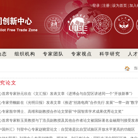
登录
|
注册
|
设为首页
|
加入
动态
组织机构
专家团队
专家视点
科学研究
人
当
究论文
心首席专家孙元欣在《文汇报》发表文章《进博会与自贸区讲述同一个“开放新事”》
心专家劳帼龄在《光明日报》发表文章《推进“丝路电商”合作先行 发展“一带一路”数
心专家殷华博士、高维和副教授合作论文荣获“中国智库学术成果优秀论文奖”
心首席专家靳玉英教授与丁浩员副教授及其他合作者论文被国际著名金融期刊接受发
中国外汇》刊登中心专家赵晓雷论文：自贸港是比自贸试验区开放水平更高的功能区