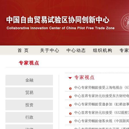
首 页
关于中心
中心动态
组织机构
专
专家视点
专家视点
金融
中心专家劳帼龄接受上海电视台《63
贸易
中心首席专家孙元欣接受东方财经电
中心专家劳帼龄受邀参加《虹桥故事
投资
中心首席专家孙元欣接受《632观
行政
中心专家劳帼龄做客央视《中国新闻