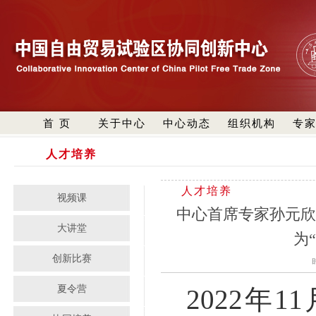
首 页
关于中心
中心动态
组织机构
专
人才培养
人才培养
视频课
中心首席专家孙元
大讲堂
为
创新比赛
夏令营
2022
年
11