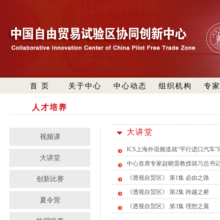
首 页
关于中心
中心动态
组织机构
专
人才培养
大讲堂
视频课
ICS上海外语频道就“平行进口汽车
大讲堂
中心首席专家赵晓雷教授就习总书
《透视自贸区》 第1集 必由之路
创新比赛
《透视自贸区》 第2集 跨越之桥
夏令营
《透视自贸区》 第3集 理想之翼