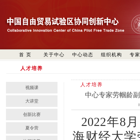
首 页
关于中心
中心动态
组织机构
专
人才培养
人才培养
视频课
中心专家劳帼龄
大讲堂
创新比赛
2022
年
8
月
夏令营
海财经大学